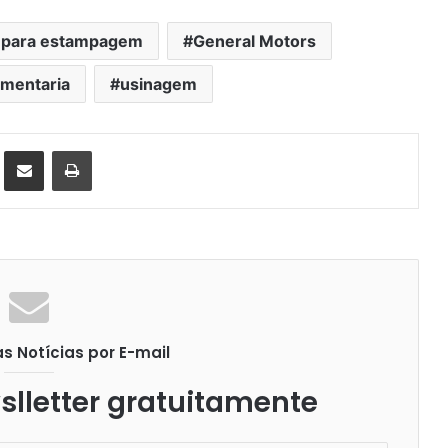
 para estampagem
General Motors
amentaria
usinagem
st
Compartilhar via e-mail
Imprimir
 Notícias por E-mail
lletter gratuitamente