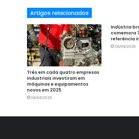
a
Artigos relacionados
i
l
Indústria br
comemora 7
referência i
06/08/2026
Três em cada quatro empresas
industriais investiram em
máquinas e equipamentos
novos em 2025
06/08/2026