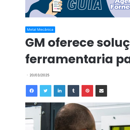
Metal Mecânica
GM oferece solu
ferramentaria pa
20/03/2025
Facebook
Twitter
Linkedin
Tumblr
Pinterest
Compartilhar via e-mail