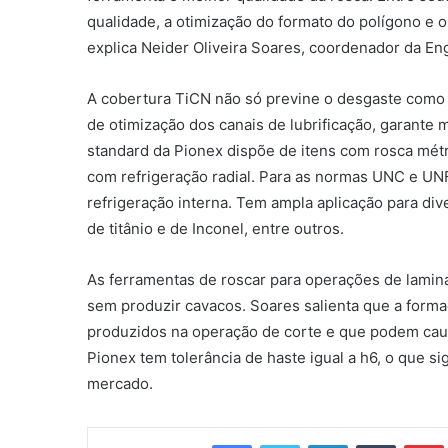
qualidade, a otimização do formato do polígono e o 
explica Neider Oliveira Soares, coordenador da Eng
A cobertura TiCN não só previne o desgaste como p
de otimização dos canais de lubrificação, garante m
standard da Pionex dispõe de itens com rosca métri
com refrigeração radial. Para as normas UNC e UN
refrigeração interna. Tem ampla aplicação para dive
de titânio e de Inconel, entre outros.
As ferramentas de roscar para operações de lamina
sem produzir cavacos. Soares salienta que a form
produzidos na operação de corte e que podem cau
Pionex tem tolerância de haste igual a h6, o que s
mercado.
Facebook
Twitter
Linkedin
Tumblr
Pintere