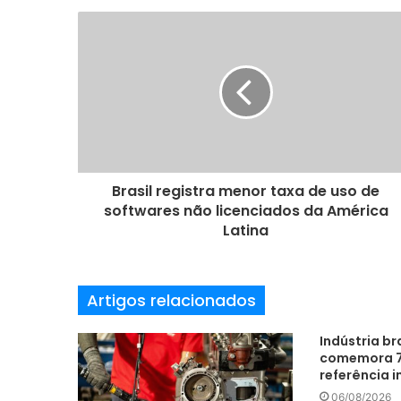
e
u
e
n
d
e
r
e
ç
o
Brasil registra menor taxa de uso de
d
softwares não licenciados da América
e
Latina
e
m
a
Artigos relacionados
i
l
Indústria br
comemora 7
referência i
06/08/2026