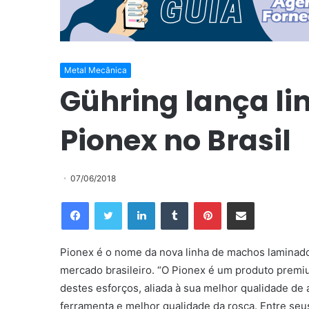
Metal Mecânica
Gühring lança li
Pionex no Brasil
07/06/2018
Facebook
Twitter
Linkedin
Tumblr
Pinterest
Compartilhar via e-mail
Pionex é o nome da nova linha de machos laminad
mercado brasileiro. “O Pionex é um produto premi
destes esforços, aliada à sua melhor qualidade de
ferramenta e melhor qualidade da rosca. Entre seus