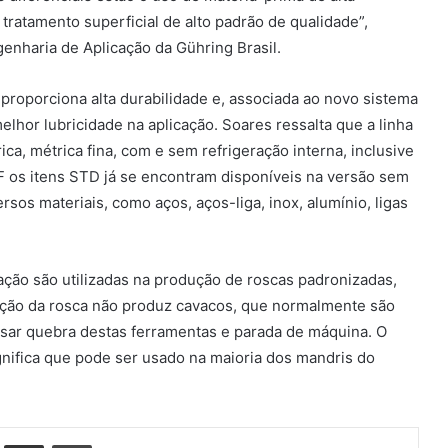
tratamento superficial de alto padrão de qualidade”,
enharia de Aplicação da Gühring Brasil.
roporciona alta durabilidade e, associada ao novo sistema
elhor lubricidade na aplicação. Soares ressalta que a linha
ca, métrica fina, com e sem refrigeração interna, inclusive
F os itens STD já se encontram disponíveis na versão sem
rsos materiais, como aços, aços-liga, inox, alumínio, ligas
ção são utilizadas na produção de roscas padronizadas,
ação da rosca não produz cavacos, que normalmente são
sar quebra destas ferramentas e parada de máquina. O
ignifica que pode ser usado na maioria dos mandris do
st
Compartilhar via e-mail
Imprimir