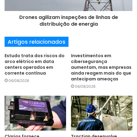
seguintes cidades-anfitriãs: Tibau do Sul (RN), Patos (PB),
Araripina (PE), São Raimundo Nonato (PI), Xique-Xique
Drones agilizam inspeções de linhas de
(BA), Petrolina (PE), Paulo Afonso (BA), Garanhuns (PE) e
distribuição de energia
Tamandaré (PE), onde acontece a cerimônia de
encerramento do evento.
Artigos relacionados
Estudo trata dos riscos do
Investimentos em
educação
energia sustentável
arco elétrico em data
cibersegurança
centers operados em
aumentam, mas empresas
Huawei
rally
Sertões 2021
corrente contínua
ainda reagem mais do que
antecipam ameaças
06/08/2026
06/08/2026
Clarios fornece
Tractian desenvolve