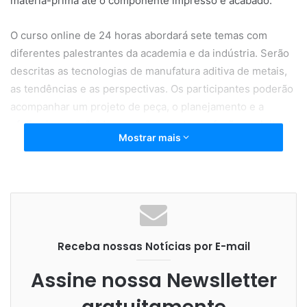
matéria-prima até o componente impresso e acabado.
O curso online de 24 horas abordará sete temas com
diferentes palestrantes da academia e da indústria. Serão
descritas as tecnologias de manufatura aditiva de metais,
as tendências e as perspectivas. Os participantes poderão
acompanhar um projeto de peça, o planejamento e a
efetiva impressão desse componente em fusão em leito de
Mostrar mais
pó a laser.
Também estão no programa do curso os temas de
tecnologias de deposição de energia direcionada – arco,
pós metálicos para os processos, a metalurgia de peças
impressas e, por fim, a integridade superficial e pós-
Receba nossas Notícias por E-mail
processamento.
Assine nossa Newslletter
O público-alvo são estudantes e profissionais
interessados em aprofundar os aspectos técnicos e