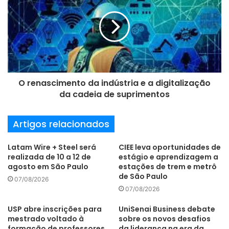
e
da Universidade Federal de Uberlândia (UFU); Raílson
e
Bolsoni Falcão, do IPT; Fernando Landgraf, da Escola
m
Politécnica da Universidade de São Paulo (USP); e Ronnie
a
i
Rego, do Instituto Tecnológico de Aeronáutica (ITA), todas
l
instituições participantes do hub.
O renascimento da indústria e a digitalização
da cadeia de suprimentos
Mais informações e inscrições em:
Artigos relacionados
http://bit.ly/Manufatura_Aditiva_Metais_IPT
Latam Wire + Steel será
CIEE leva oportunidades de
realizada de 10 a 12 de
estágio e aprendizagem a
curso online
Hub Brasil
agosto em São Paulo
estações de trem e metrô
de São Paulo
manufatura aditiva
07/08/2026
07/08/2026
USP abre inscrições para
UniSenai Business debate
mestrado voltado à
sobre os novos desafios
formação de professores
da liderança na era da