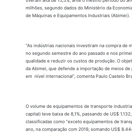
tiveram alta de 15,5%, ante o mesmo período do a
milhões, segundo dados do Ministério da Economia
de Máquinas e Equipamentos Industriais (Abimei).
“As indústrias nacionais investiram na compra de
no segundo semestre do ano passado e nos primeir
qualidade e reduzir os custos de produção. O obje
da Abimei, que defende a importação de meios de
em nível internacional”, comenta Paulo Castelo Br
O volume de equipamentos de transporte industri
capital) teve baixa de 8,1%, passando de US$ 1.132
classificadas como “exceto equipamentos de transp
ano, na comparação com 2019, somando US$ 8.444,