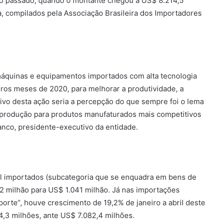
no passado, quando o montante chegou a US$ 8.214,5
, compilados pela Associação Brasileira dos Importadores
 máquinas e equipamentos importados com alta tecnologia
os meses de 2020, para melhorar a produtividade, a
tivo desta ação seria a percepção do que sempre foi o lema
 produção para produtos manufaturados mais competitivos
anco, presidente-executivo da entidade.
al importados (subcategoria que se enquadra em bens de
,2 milhão para US$ 1.041 milhão. Já nas importações
orte”, houve crescimento de 19,2% de janeiro a abril deste
3 milhões, ante US$ 7.082,4 milhões.