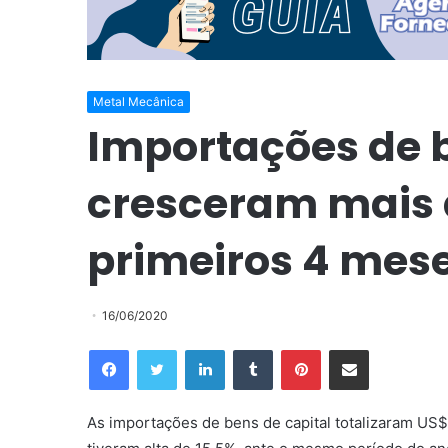
Metal Mecânica
Importações de b
cresceram mais 
primeiros 4 mes
16/06/2020
Facebook
Twitter
Linkedin
Tumblr
Pinterest
Compartilhar via e-mail
As importações de bens de capital totalizaram US