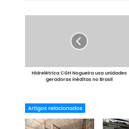
o
s
e
u
e
n
d
e
r
e
ç
o
Hidrelétrica CGH Nogueira usa unidades
d
geradoras inéditas no Brasil
e
e
m
a
Artigos relacionados
i
l