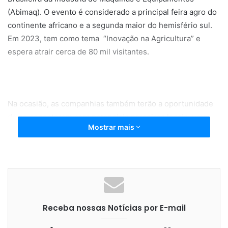
(Abimaq). O evento é considerado a principal feira agro do
continente africano e a segunda maior do hemisfério sul.
Em 2023, tem como tema “Inovação na Agricultura” e
espera atrair cerca de 80 mil visitantes.
Na ocasião, as companhias também terão a oportunidade
de se conectarem com potenciais parceiros locais: uma
Mostrar mais
rodada de negócios promovida pelo BMS. Para isso, uma
matchmaker especializada buscou compradores que
estarão presentes e demonstraram interesse em conhecer
os produtos brasileiros.
Receba nossas Notícias por E-mail
“Essa dinâmica promete ser uma excelente oportunidade