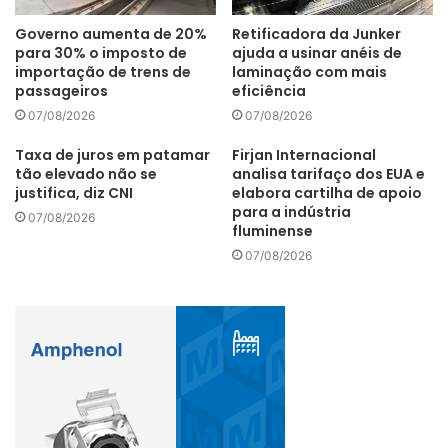
parcerias estratégicas”, completa Paulo Guerra.
Governo aumenta de 20%
Retificadora da Junker
para 30% o imposto de
ajuda a usinar anéis de
importação de trens de
laminação com mais
passageiros
eficiência
07/08/2026
07/08/2026
Abimaq
África do Sul
ApexBrasil
Taxa de juros em patamar
Firjan Internacional
tão elevado não se
analisa tarifaço dos EUA e
máquinas e equipamentos
Nampo Show
justifica, diz CNI
elabora cartilha de apoio
para a indústria
07/08/2026
fluminense
07/08/2026