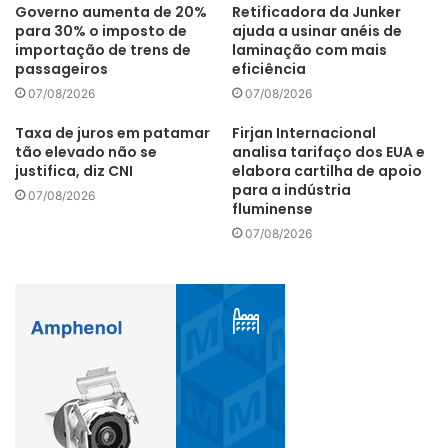
Governo aumenta de 20%
Retificadora da Junker
para 30% o imposto de
ajuda a usinar anéis de
importação de trens de
laminação com mais
passageiros
eficiência
O software avançado Capital Embedded AR Classic da
07/08/2026
07/08/2026
Siemens pode ser usado com os microcontroladores mais
avançados do mercado na plataforma de software Autosar,
Taxa de juros em patamar
Firjan Internacional
fornecendo os recursos multicore, de segurança funcional
tão elevado não se
analisa tarifaço dos EUA e
justifica, diz CNI
elabora cartilha de apoio
e cibersegurança do Aurix TC4x e software rico em
para a indústria
07/08/2026
recursos com evidências pré-validadas de segurança
fluminense
funcional e cibersegurança que simplificam o processo de
07/08/2026
homologação de fabricantes automotivos.
Microcontroladores como o Aurix TC4x são componentes
importantes da indústria automotiva, pois controlam e
monitoram uma grande variedade de sistemas do veículo,
como o conjunto do motor/transmissão elétrico,
gerenciamento de bateria, Adas, radar e chassi. Os
microcontroladores Aurix TC4x da Infineon combinam
melhorias de potência e desempenho com as tendências