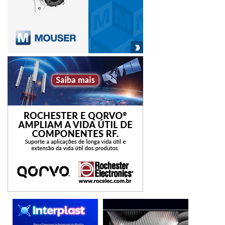
mais recentes nos campos de virtualização, modelagem
baseada em IA, segurança funcional, cibersegurança e
funções de rede e abrem caminho para novas arquiteturas
eletroeletrônicas e para a próxima geração de veículos
definidos por software.
Autosar
Infineon
microcontrolador
Siemens
software automotivo
veículos definidos por software