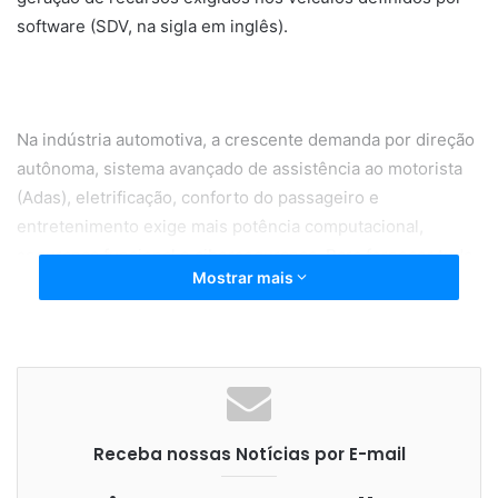
software (SDV, na sigla em inglês).
Na indústria automotiva, a crescente demanda por direção
autônoma, sistema avançado de assistência ao motorista
(Adas), eletrificação, conforto do passageiro e
entretenimento exige mais potência computacional,
segurança funcional e cibersegurança. Para fornecer tudo
Mostrar mais
isso, microcontroladores mais avançados (como o Aurix
TC4x) combinados a plataformas de softwares inteligentes
que se encaixam no fluxo de desenvolvimento do sistema
estão se tornando essenciais.
Receba nossas Notícias por E-mail
A equipe de software integrado da Siemens e a Infineon