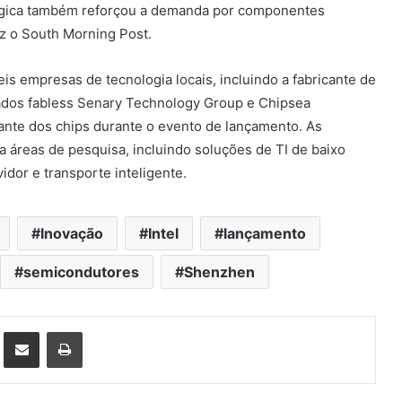
ológica também reforçou a demanda por componentes
diz o South Morning Post.
eis empresas de tecnologia locais, incluindo a fabricante de
rados fabless Senary Technology Group e Chipsea
nte dos chips durante o evento de lançamento. As
a áreas de pesquisa, incluindo soluções de TI de baixo
dor e transporte inteligente.
Inovação
Intel
lançamento
semicondutores
Shenzhen
st
Compartilhar via e-mail
Imprimir