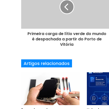
n
d
e
r
e
ç
o
Primeira carga de lítio verde do mundo
d
é despachada a partir do Porto de
e
Vitória
e
m
a
Artigos relacionados
i
l