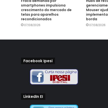
Fraca demanda por
Hubs de recu
smartphones impulsiona
gerenciamen
crescimento do mercado de
Mouser ajud
telas para aparelhos
implementar 
recondicionados
borda
07/08/2026
07/08/2026
Facebook Ipesi
LinkedIn EI