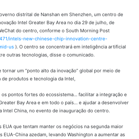
o governo distrital de Nanshan em Shenzhen, um centro de
novação Intel Greater Bay Area no dia 29 de julho, de
 WeChat do centro, conforme o South Morning Post
471/intels-new-chinese-chip-innovation-centre-
mid-us
). O centro se concentrará em inteligência artificial
ntre outras tecnologias, disse o comunicado.
e tornar um “ponto alto da inovação” global por meio de
 de produtos e tecnologia da Intel,
 os pontos fortes do ecossistema… facilitar a integração e
reater Bay Area e em todo o país… e ajudar a desenvolver
da Intel China, no evento de inauguração do centro.
dos EUA que tentam manter os negócios na segunda maior
 EUA-China azedam, levando Washington a aumentar as