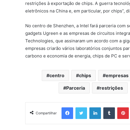
restrições à exportação de chips. A guerra tecn
eletrônicos na China e, em particular, por chips”, 
No centro de Shenzhen, a Intel fará parceria com s
gadgets Ugreen e as empresas de circuitos integ
Technologies, que assinaram um acordo com a giga
empresas criarão vários laboratórios conjuntos par
carbono e economia de energia, chips de PC e servi
centro
chips
empresas
Parceria
restrições
Facebook
Twitter
Linkedin
Tumblr
Pintere
Compartilhar