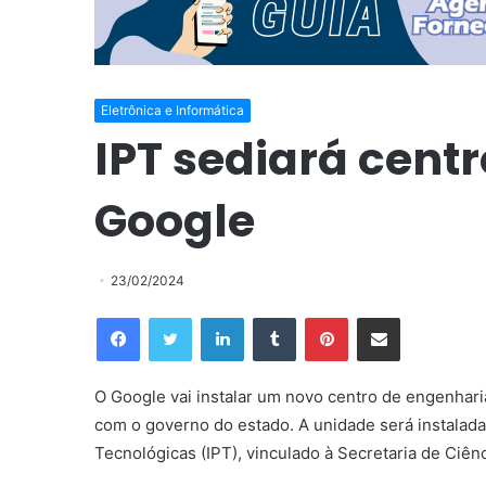
Eletrônica e Informática
IPT sediará cent
Google
23/02/2024
Facebook
Twitter
Linkedin
Tumblr
Pinterest
Compartilhar via e-mail
O Google vai instalar um novo centro de engenhari
com o governo do estado. A unidade será instalad
Tecnológicas (IPT), vinculado à Secretaria de Ciên