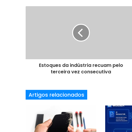
s
e
u
e
n
d
e
r
e
ç
o
Estoques da indústria recuam pelo
d
terceira vez consecutiva
e
e
m
Artigos relacionados
a
i
l