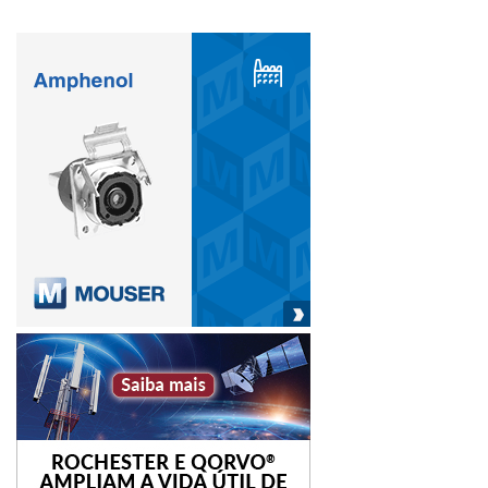
colocada sobre os segmentos do motor, o Acopos 6D
oferece proteção IP69K – tornando-o ideal para salas
limpas ou produção de alimentos e bebidas.
Totalmente integrado no ecossistema da B&R, os
transportadores podem ser sincronizados com servoeixos,
robôs, sistemas de esteira e câmeras de visão de máquina
com precisão de microssegundos. O planejamento do
trajeto dos transportadores é feito em um controlador
dedicado, conectado à rede da máquina via Powerlink – o
que significa que não tem impacto no desempenho da
rede ou no sistema de controle da máquina. Para sistemas
com mais de 200 segmentos ou 50 transportadores vários
controladores podem ser sincronizados entre si.
Diferente de outros sistemas comparáveis, cada
transportador Acopos 6D recebe uma identificação
globalmente exclusiva. Na inicialização, o controlador sabe