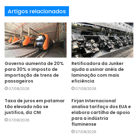
Artigos relacionados
O Acopos 6D permite até quatro vezes a densidade de
outros sistemas no mercado por meio da capacidade de
controlar quatro transportadores no mesmo segmento de
motor simultaneamente. Os transportadores também
podem ser usados como eixos em estações de
processamento. Um transportador carregando uma peça
de trabalho pode seguir um caminho CNC, por exemplo,
Governo aumenta de 20%
Retificadora da Junker
permitindo que a ferramenta de processamento seja
para 30% o imposto de
ajuda a usinar anéis de
importação de trens de
laminação com mais
montada rigidamente. As estações de pesagem podem ser
passageiros
eficiência
totalmente eliminadas, pois cada transportador também
07/08/2026
07/08/2026
pode servir como uma balança de alta precisão. Isso torna
possível projetar máquinas mais compactas.
Taxa de juros em patamar
Firjan Internacional
tão elevado não se
analisa tarifaço dos EUA e
justifica, diz CNI
elabora cartilha de apoio
Como os transportadores levitam livremente sem qualquer
para a indústria
07/08/2026
contato ou atrito, não há desgaste abrasivo e não há peças
fluminense
para manutenção. Se uma tampa de aço inoxidável for
07/08/2026