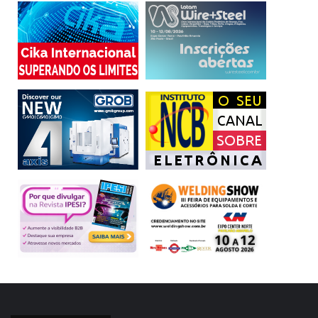
De acordo com Rodrigo Costa, gerente Regional/SP da
B&R, o Acopos 6D já está sendo utilizado em clientes em
um programa piloto. Ele destaca, também, que empresas
farmacêuticas, de embalagens e alimentos e bebidas são
os principais interessados nesse tipo de transportador.
(texto:Franco Tanio/foto: divulgação)
Acopos 6D
B&R
Levitação magnética
Produção