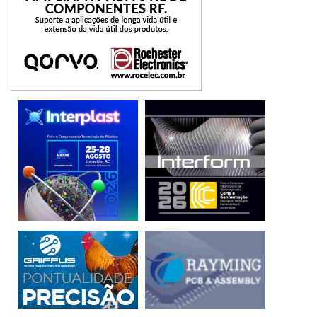
imediatamente a localização de cada transportador nos
segmentos do motor, e a produção pode começar sem
sequências de “homing” demoradas ou entrada manual por
um operador. Os transportadores oferecem repetibilidade
de posicionamento de ± 5 µm, tornando o Acopos 6D
adequado para aplicações com requisitos de
posicionamento rígidos, como na indústria eletrônica e na
montagem de componentes mecânicos e eletrônicos.
O Acopos 6D oferece possibilidades quase ilimitadas no
projeto da máquina e é de fácil configuração. Algoritmos
sofisticados garantem que o transportador siga um
caminho ideal, evitando colisões e minimizando o
consumo de energia. Com isso, os desenvolvedores ficam
livres para se concentrar em sua tarefa principal:
desenvolver processos de máquina ideais que
proporcionem produtividade máxima.