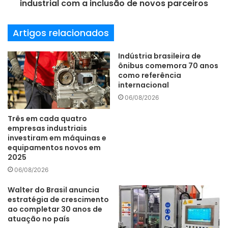
industrial com a inclusão de novos parceiros
fortalecimento da operação brasileira. “Estamos entrando
em uma significativa fase de investimentos. O Brasil não é
Artigos relacionados
um mercado de curto prazo para a companhia. É uma base
estratégica de longo prazo”, afirma Bono Kim.
Indústria brasileira de
(foto/divulgação)
ônibus comemora 70 anos
como referência
internacional
06/08/2026
Três em cada quatro
aporte
Expansão
empresas industriais
investiram em máquinas e
expansão operacional
investimentos
equipamentos novos em
2025
LS Tractor
06/08/2026
Walter do Brasil anuncia
estratégia de crescimento
ao completar 30 anos de
atuação no país