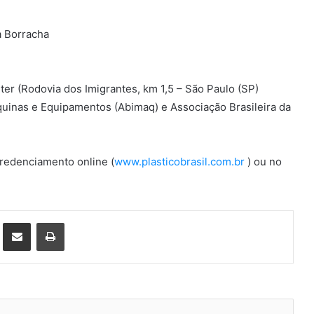
da Borracha
ter (Rodovia dos Imigrantes, km 1,5 – São Paulo (SP)
Máquinas e Equipamentos (Abimaq) e Associação Brasileira da
 credenciamento online (
www.plasticobrasil.com.br
) ou no
st
Compartilhar via e-mail
Imprimir