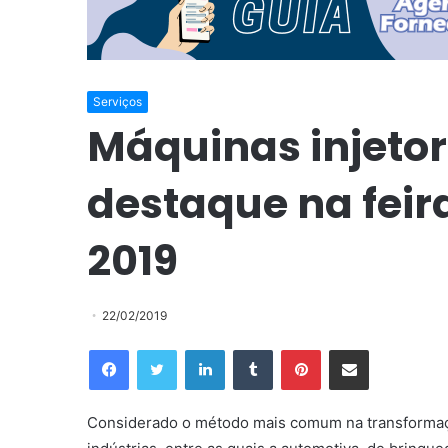
Serviços
Máquinas injetor
destaque na feira
2019
22/02/2019
Facebook
Twitter
Linkedin
Tumblr
Pinterest
Compartilhar via e-mail
Considerado o método mais comum na transformação