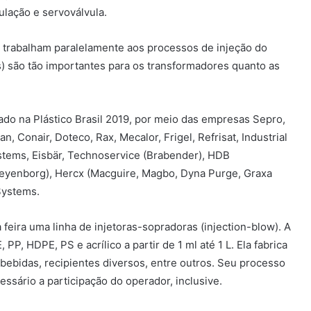
lação e servoválvula.
trabalham paralelamente aos processos de injeção do
s) são tão importantes para os transformadores quanto as
o na Plástico Brasil 2019, por meio das empresas Sepro,
n, Conair, Doteco, Rax, Mecalor, Frigel, Refrisat, Industrial
ystems, Eisbär, Technoservice (Brabender), HDB
Kreyenborg), Hercx (Macguire, Magbo, Dyna Purge, Graxa
Systems.
feira uma linha de injetoras-sopradoras (injection-blow). A
P, HDPE, PS e acrílico a partir de 1 ml até 1 L. Ela fabrica
ebidas, recipientes diversos, entre outros. Seu processo
ssário a participação do operador, inclusive.