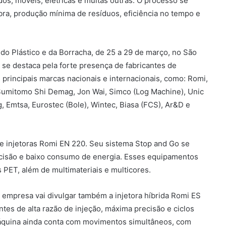
dos, móveis, elétricas e muitas outras. O processo se
ra, produção mínima de resíduos, eficiência no tempo e
l do Plástico e da Borracha, de 25 a 29 de março, no São
 se destaca pela forte presença de fabricantes de
principais marcas nacionais e internacionais, como: Romi,
 Sumitomo Shi Demag, Jon Wai, Simco (Log Machine), Unic
, Emtsa, Eurostec (Bole), Wintec, Biasa (FCS), Ar&D e
 de injetoras Romi EN 220. Seu sistema Stop and Go se
recisão e baixo consumo de energia. Esses equipamentos
PET, além de multimateriais e multicores.
a empresa vai divulgar também a injetora híbrida Romi ES
tes de alta razão de injeção, máxima precisão e ciclos
máquina ainda conta com movimentos simultâneos, com