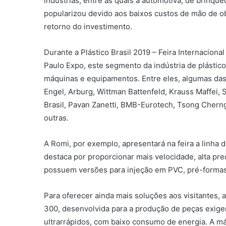
indústrias, entre as quais a automotiva, de brinque
popularizou devido aos baixos custos de mão de ob
retorno do investimento.
Durante a Plástico Brasil 2019 – Feira Internaciona
Paulo Expo, este segmento da indústria de plástico
máquinas e equipamentos. Entre eles, algumas das 
Engel, Arburg, Wittman Battenfeld, Krauss Maffei,
Brasil, Pavan Zanetti, BMB-Eurotech, Tsong Cherng
outras.
A Romi, por exemplo, apresentará na feira a linha
destaca por proporcionar mais velocidade, alta p
possuem versões para injeção em PVC, pré-formas 
Para oferecer ainda mais soluções aos visitantes, 
300, desenvolvida para a produção de peças exigen
ultrarrápidos, com baixo consumo de energia. A 