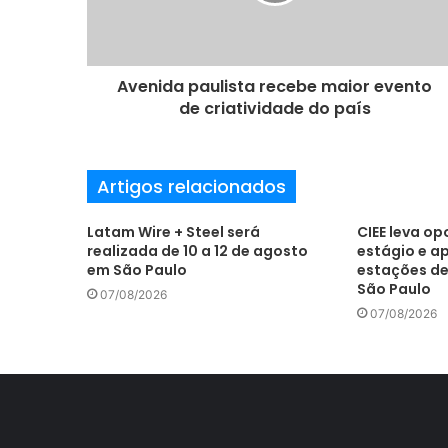
r
e
ç
o
Avenida paulista recebe maior evento
d
de criatividade do país
e
e
m
Artigos relacionados
a
i
l
Latam Wire + Steel será
CIEE leva o
realizada de 10 a 12 de agosto
estágio e a
em São Paulo
estações de
São Paulo
07/08/2026
07/08/2026