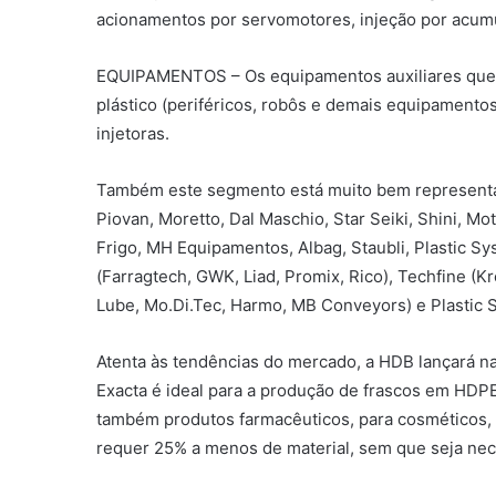
acionamentos por servomotores, injeção por acumu
EQUIPAMENTOS – Os equipamentos auxiliares que 
plástico (periféricos, robôs e demais equipamento
injetoras.
Também este segmento está muito bem representad
Piovan, Moretto, Dal Maschio, Star Seiki, Shini, Mota
Frigo, MH Equipamentos, Albag, Staubli, Plastic S
(Farragtech, GWK, Liad, Promix, Rico), Techfine (
Lube, Mo.Di.Tec, Harmo, MB Conveyors) e Plastic 
Atenta às tendências do mercado, a HDB lançará na 
Exacta é ideal para a produção de frascos em HDPE, P
também produtos farmacêuticos, para cosméticos, b
requer 25% a menos de material, sem que seja nece