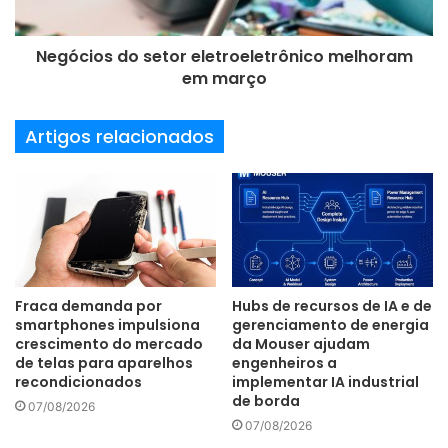
placas de circuito impressos
placas eletrônicas
Technavio
Negócios do setor eletroeletrônico melhoram
em março
Artigos relacionados
Fraca demanda por
Hubs de recursos de IA e de
smartphones impulsiona
gerenciamento de energia
crescimento do mercado
da Mouser ajudam
de telas para aparelhos
engenheiros a
recondicionados
implementar IA industrial
de borda
07/08/2026
07/08/2026