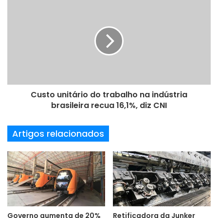
e
e
m
a
i
l
Custo unitário do trabalho na indústria
brasileira recua 16,1%, diz CNI
Artigos relacionados
Governo aumenta de 20%
Retificadora da Junker