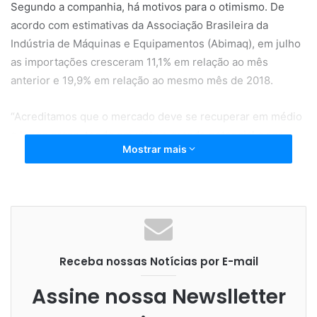
Segundo a companhia, há motivos para o otimismo. De
acordo com estimativas da Associação Brasileira da
Indústria de Máquinas e Equipamentos (Abimaq), em julho
as importações cresceram 11,1% em relação ao mês
anterior e 19,9% em relação ao mesmo mês de 2018.
“Acreditamos que o mercado deve se recuperar em médio
e longo prazo, tendo em vista o grande potencial a ser
Mostrar mais
explorado principalmente em transporte para o setor
agrícola. Hoje, grande parte desse maquinário vem do
continente asiático, especialmente da China e de Taiwan, e
a guerra comercial pode trazer algum lado positivo para o
mercado brasileiro, se soubermos aproveitar essa
oportunidade com incentivos fiscais”, afirma Thiago
Receba nossas Notícias por E-mail
Caetano, supervisor Técnico de Serviços e Suporte da
Mitsubishi Electric.
Assine nossa Newslletter