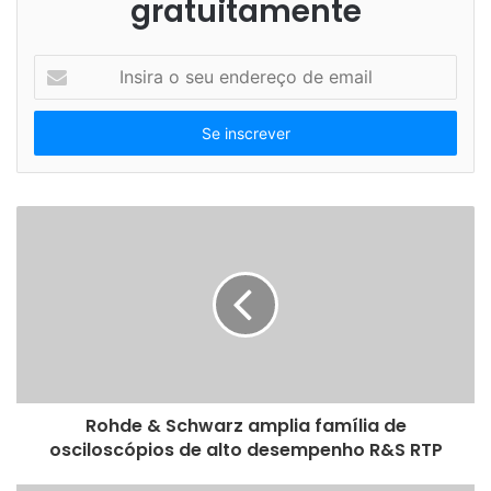
gratuitamente
I
n
s
i
r
a
o
s
e
u
e
n
d
e
r
e
Rohde & Schwarz amplia família de
ç
osciloscópios de alto desempenho R&S RTP
o
d