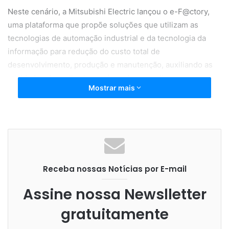
Neste cenário, a Mitsubishi Electric lançou o e-F@ctory,
uma plataforma que propõe soluções que utilizam as
tecnologias de automação industrial e da tecnologia da
informação para redução do custo total de
desenvolvimento, produção e manutenção, auxiliando as
atividades de melhoria contínua de seus clientes
Mostrar mais
proporcionando que estejam um passo à frente em suas
atividades.
No webinar gratuito que será realizado na quarta-feira, dia
9, a partir das 09h30, a empresa irá mostrar recursos do
e-F@ctory, assim como estudos de casos globais. A
Receba nossas Notícias por E-mail
inscrição deve ser realizada previamente por meio do
site
https://goo.gl/ga7BCJ
.
Assine nossa Newslletter
gratuitamente