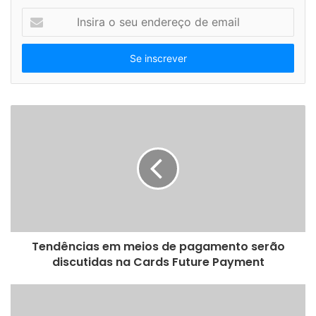
I
n
s
i
r
a
o
s
e
u
e
n
d
e
r
e
Tendências em meios de pagamento serão
ç
discutidas na Cards Future Payment
o
d
e
e