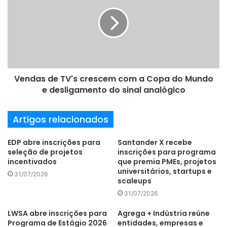
m
a
i
l
Vendas de TV's crescem com a Copa do Mundo
e desligamento do sinal analógico
Artigos relacionados
EDP abre inscrições para
Santander X recebe
seleção de projetos
inscrições para programa
incentivados
que premia PMEs, projetos
universitários, startups e
31/07/2026
scaleups
31/07/2026
LWSA abre inscrições para
Agrega + Indústria reúne
Programa de Estágio 2026
entidades, empresas e