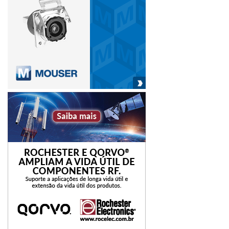
O analisador de espectro Snyper-5G Graphyte (GL) da
Siretta é um analisador de sinal de rede multilíngue e
registrador de sinal celular de alto desempenho. Este
analisador de espectro foi projetado para pesquisar redes
5G NR, 4G LTE, LTE-M, NB-IoT e 2G/GSM. As aplicações
típicas incluem a avaliação do desempenho das
operadoras de rede “preferenciais”, a determinação do
posicionamento ideal da antena e o aprimoramento do
levantamento celular de instalações novas e existentes.
O roteador industrial 5G RUTX50 da Teltonika é um
dispositivo industrial multi-rede que permite comunicação
móvel 5G para aplicações de alta velocidade e com uso
intenso de dados. O roteador integra tecnologia 5G com