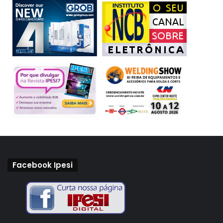
5G25 são adequados para aplicações de consumo,
industriais, médicas e de defesa.
Para saber mais, visite
https://resources.mouser.com/5g/
automação
Conteúdo
hub
IoT
Mouser Electronics
Facebook Ipesi