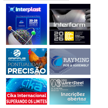
várias interfaces e recursos de hardware industrial,
resultando em adaptabilidade de atualização/expansão
futura. Possui comunicação celular 5G dual SIM mesclada
com 5 portas Gigabit Ethernet e Wi-Fi de banda dupla,
permitindo transferência de dados com latência ultrabaixa.
Compatível com o Sistema de Gerenciamento Remoto
(RMS), o roteador é otimizado para recursos de
gerenciamento e monitoramento remoto de grandes frotas
de dispositivos.
Os conectores flexíveis RF 5G25 da Molex apresentam um
design de blindagem que suporta sinais de alta frequência
de até 25 GHz. Esses conectores permitem que os
projetistas de módulos de antenas de RF e dispositivos
móveis combinem sinais de RF e não-RF, reduzindo a
necessidade de conectores adicionais. Os conectores