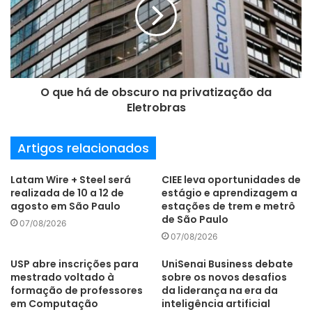
a
Museu da Casa Brasileira
i
l
O que há de obscuro na privatização da
Eletrobras
Artigos relacionados
Latam Wire + Steel será
CIEE leva oportunidades de
realizada de 10 a 12 de
estágio e aprendizagem a
agosto em São Paulo
estações de trem e metrô
de São Paulo
07/08/2026
07/08/2026
USP abre inscrições para
UniSenai Business debate
mestrado voltado à
sobre os novos desafios
formação de professores
da liderança na era da
em Computação
inteligência artificial