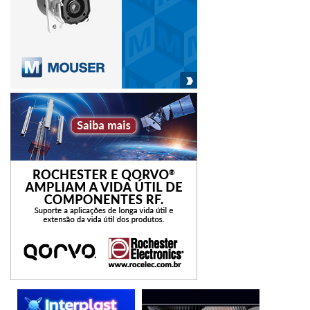
localizam nas grandes regiões Sul, Sudeste e Centro-
Oeste. Todas as metrópoles localizadas nas regiões Norte
e Nordeste apresentam rendimento médio inferior ao
rendimento médio do conjunto das regiões
metropolitanas. Isso expressa que as desigualdades de
renda entre as metrópoles também se apresentam como
diferenças regionais do país.”
O cenário descrito pelos dados levantados no estudo,
portanto, é de aumento da média de renda do trabalho ao
longo do último ano, mas com crescimento
proporcionalmente maior para os estratos mais altos,
levando ao aumento das desigualdades no período.
Segundo Salata, “enquanto alguns estratos mais baixos
chegaram a ter queda de 3,6% na média de renda,