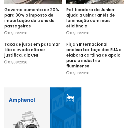
das vinte e duas metrópoles, também foi constatada uma
Governo aumenta de 20%
Retificadora da Junker
variação positiva. O aumento foi mais elevado nas Regiões
para 30% o imposto de
ajuda a usinar anéis de
importação de trens de
laminação com mais
Metropolitanas de Goiânia [25,6%], Teresina [23,2%], Belo
passageiros
eficiência
Horizonte [17,7%], Recife [16,8%] e Macapá [15,8%].
07/08/2026
07/08/2026
Taxa de juros em patamar
Firjan Internacional
tão elevado não se
analisa tarifaço dos EUA e
justifica, diz CNI
elabora cartilha de apoio
De acordo com Marcelo Ribeiro, professor do IPPUR-UFRJ
para a indústria
07/08/2026
e pesquisador do Observatório das Metrópoles, “o
fluminense
aumento do rendimento médio no conjunto das
07/08/2026
metrópoles é resultado de um período mais expansivo do
mercado de trabalho, tendo em vista a redução da taxa de
desocupação ocorrida nos últimos trimestres. Apesar
disso, continua havendo diferenças de rendimento médio
muito expressivas entre as metrópoles. Em geral, aquelas
que possuem rendimento médio acima do rendimento
médio do conjunto das regiões metropolitanas se