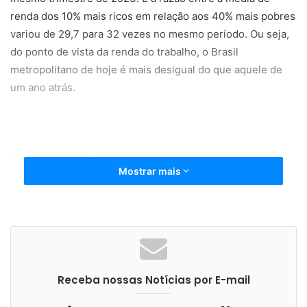
renda dos 10% mais ricos em relação aos 40% mais pobres
variou de 29,7 para 32 vezes no mesmo período. Ou seja,
do ponto de vista da renda do trabalho, o Brasil
metropolitano de hoje é mais desigual do que aquele de
um ano atrás.
Estas e outras informações estão na décima quarta edição
Mostrar mais
do “Boletim – Desigualdade nas Metrópoles”, produzido
em parceria pelo PUCRS Data Social, o Observatório das
Metrópoles e a Rede de Observatórios da Dívida Social na
América Latina (RedODSAL). Os dados são provenientes da
PNAD Contínua trimestral, do IBGE, e dizem respeito à
renda domiciliar per capita do trabalho somente, incluindo
Receba nossas Notícias por E-mail
o setor informal. O recorte utilizado é o das 22 principais
áreas metropolitanas do país, de acordo com as definições