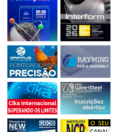
camadas mais altas ganharam quase 10%. Ou seja, não é
nem mesmo um cenário onde todos ganham, mas os que
estão em cima ganham mais. Na verdade, na parte de
baixo da pirâmide chegamos a ter mesmo perdas reais.”
coeficiente de Gini
desigualdade
PUCRS
RedODSAL
renda