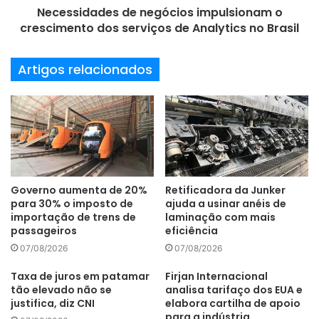
Necessidades de negócios impulsionam o
microscópios da Olympus, bem como de unidades e
crescimento dos serviços de Analytics no Brasil
platinas motorizadas de foco Z de terceiros, dando aos
usuários o controle de que precisam para automatizar suas
Artigos relacionados
inspeções, incluindo fluxos de trabalho de Soluções de
Materiais, um gravador de macro, tecnologia AI e acesso à
rede.
Conectividade
Controle
inspeção
manufatura
medição
Qualidade
Governo aumenta de 20%
Retificadora da Junker
para 30% o imposto de
ajuda a usinar anéis de
importação de trens de
laminação com mais
Segurança
Software
Suporte
passageiros
eficiência
07/08/2026
07/08/2026
unidades
Taxa de juros em patamar
Firjan Internacional
tão elevado não se
analisa tarifaço dos EUA e
justifica, diz CNI
elabora cartilha de apoio
para a indústria