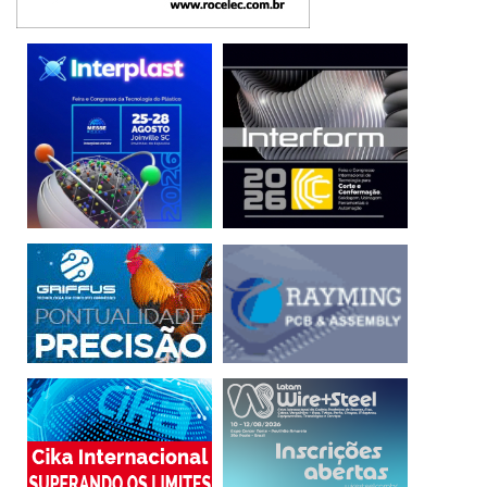
(*) O autor é head de soluções CAM da SKA.
Apoio
atualização
classificação
Comunicação
ferramenta
operador
pilar
programação
Projeto
ruído