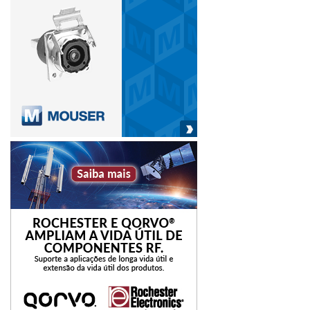
relação aos prazos, mas também que todos os pré-
requisitos necessários às execuções estejam disponíveis.
Novamente, estamos falando de sistemas de integração e
agora também, adicionamos mais um dos pilares da
indústria 4.0: o big data.
Então, podemos afirmar que um software de CAM não é
somente um software de CAM para gerar caminho de
ferramenta. Ele é sim uma ferramenta para auxiliar toda a
empresa com informações, dados e recursos para
melhorar a produtividade do chão de fábrica e de qualquer
outro setor em que ele possa ser integrado.
A sua empresa está utilizando todo o potencial produtivo
das máquinas e ferramentas? Ou ainda não descobriu
como usar o CAM como aliado para se destacar?
_____________________________________