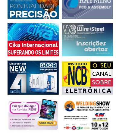
O EFEITO DOMINÓ
– Embora a Rússia tenha se
distanciado dos mercados internacionais, seu papel no
fornecimento de metais, minerais, commodities agrícolas e
energia não pode ser totalmente sifonado. Para muitas
economias emergentes, a inflação causa um efeito dominó
que afeta a renda real dos consumidores através das
margens das empresas na produção industrial e a saúde
das economias com termos de troca mais fracos (o valor
das importações excede o das exportações) e até mesmo
os esforços de descarbonização. Um exemplo de uma
cadeia de fornecimento afetada é o gás natural e os
minerais usados para fazer fertilizantes artificiais, onde a
escassez ou o aumento de preços poderiam impedir a
qualidade das colheitas cultivadas para alimentar uma
população.
Tanto a Rússia quanto a Ucrânia proibiram algumas