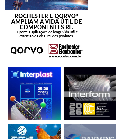
mercados emergentes exacerba este risco.
Como muitas das maiores empresas na Rússia são
produtoras de energia ou de matérias-primas, é difícil
imaginar uma boa substituição dessas fontes de produção.
Juntamente com as sanções existentes sobre o
fornecimento de energia da Rússia a outras nações, a forte
inflação dos preços das commodities pode ter implicações
além das empresas diretamente atingidas pelas sanções.
Assim como a falta de visibilidade em torno das sanções, a
fungibilidade das commodities também complica uma
imagem transparente das cadeias de abastecimento
globais entrelaçadas. Portanto, é provável que as
empresas sejam cuidadosas na forma como comercializam
bens e materiais, para que não tenham uma etiqueta
dizendo de onde eles vêm.