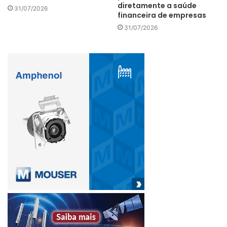
diretamente a saúde
31/07/2026
Consequentemente, foi uma pequena parte dos índices e
financeira de empresas
das carteiras dos investidores. O obstáculo para a inclusão
31/07/2026
novamente é alto e acreditamos que levaria anos e uma
mudança de regime na Rússia para que o país fosse
considerado para inclusão novamente.
SANÇÕES ÀS EMPRESAS
– No entanto, embora algumas
empresas russas tenham sido sancionadas diretamente,
outras não o foram, com algumas corporações se
manifestando publicamente contra o conflito. Entretanto, a
visibilidade de onde as sanções poderiam cair é baixa, pois
a natureza fragmentada e global das empresas significa
que às vezes uma empresa matriz e não uma subsidiária é
sancionada ou vice-versa. Tal visibilidade pode muitas
vezes levar tempo para ser desfeita pelas autoridades
governamentais e muitas vezes parece caprichosa. A
natureza de propriedade estatal de muitas empresas de