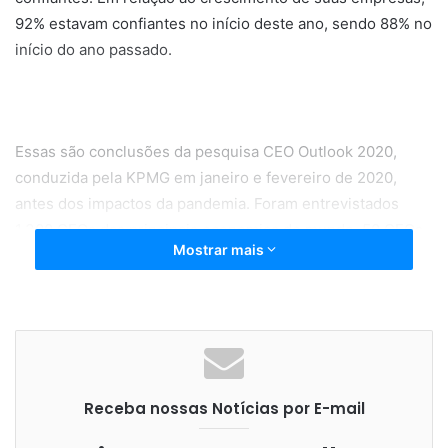
92% estavam confiantes no início deste ano, sendo 88% no
início do ano passado.
Essas são conclusões da pesquisa CEO Outlook 2020,
conduzida pela KPMG em janeiro e fevereiro de 2020,
antes dos impactos da pandemia. Foram entrevistados
1.300 CEOs das principais economias do mundo, 50 CEOs
Mostrar mais
brasileiros e 270 CEOs da América do Sul para entender
preocupações, prioridades, desafios e expectativas de
economia e negócios.
Receba nossas Notícias por E-mail
Sobre o crescimento setorial, a confiança caiu de 2019
para 2020, embora permaneça elevada. Os confiantes são