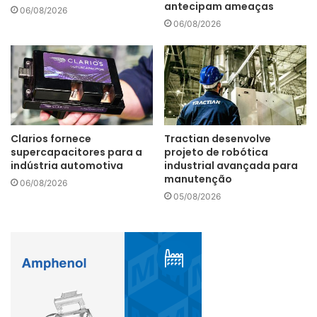
antecipam ameaças
06/08/2026
(40%), neutros (0%), não muito confiantes (47%) e nada
06/08/2026
confiantes (13%). Na amostra global, 19% estão muito
confiantes e 49% estão confiantes.
Confiança
Covid-19
KPMG
Clarios fornece
Tractian desenvolve
supercapacitores para a
projeto de robótica
indústria automotiva
industrial avançada para
manutenção
06/08/2026
05/08/2026