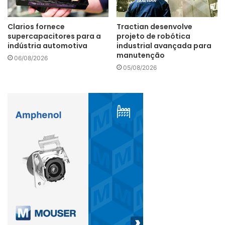
Clarios fornece
Tractian desenvolve
supercapacitores para a
projeto de robótica
Além disso, o design flexível do QR03 e do Delta³
indústria automotiva
industrial avançada para
permitem a integração do resfriamento líquido, criando
manutenção
06/08/2026
soluções híbridas prontas para as demandas de energia de
05/08/2026
IA da próxima geração. Além de apoiar o crescimento da
infraestrutura de nuvem e IA no México, o QR03 está
estrategicamente posicionado para atender à demanda do
mercado dos EUA. A proximidade e a conectividade de
Querétaro com os principais centros de dados dos EUA,
juntamente com as atuais restrições de energia em
determinados mercados dos EUA, posicionam o campus
como um recurso vital para a expansão digital regional.
(foto/divulgação)