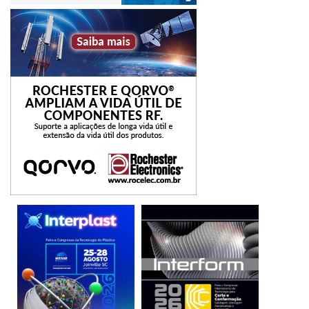
300 MW
data centers
hiperescala
Odata
TI