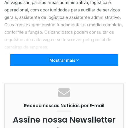
As vagas são para as áreas administrativa, logística e
operacional, com oportunidades para auxiliar de serviços
gerais, assistente de logística e assistente administrativo.
Os cargos exigem ensino fundamental ou médio completo,
conforme a função. Os candidatos podem consultar os
requisitos de cada vaga e se inscrever pelo portal de
carreiras da empresa:
https://trabalheconoscoorguel.gupy.io/
. As oportunidades
Mostrar mais
permanecem abertas enquanto houver vagas disponíveis.
Receba nossas Notícias por E-mail
Assine nossa Newslletter