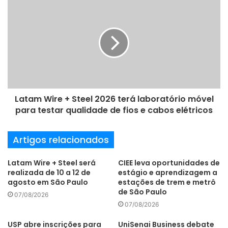
e
e
m
a
i
l
Latam Wire + Steel 2026 terá laboratório móvel
para testar qualidade de fios e cabos elétricos
Artigos relacionados
Latam Wire + Steel será
CIEE leva oportunidades de
realizada de 10 a 12 de
estágio e aprendizagem a
agosto em São Paulo
estações de trem e metrô
de São Paulo
07/08/2026
07/08/2026
USP abre inscrições para
UniSenai Business debate