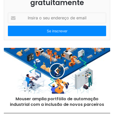
gratuitamente
I
n
s
i
r
a
o
s
e
u
e
n
d
e
r
e
Mouser amplia portfólio de automação
ç
industrial com a inclusão de novos parceiros
o
d