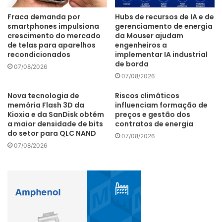
Fraca demanda por
Hubs de recursos de IA e de
smartphones impulsiona
gerenciamento de energia
crescimento do mercado
da Mouser ajudam
de telas para aparelhos
engenheiros a
EXPECTATIVAS – A projeção da IDC Brasil para o mercado
recondicionados
implementar IA industrial
de impressão no terceiro trimestre é de lenta recuperação.
de borda
07/08/2026
No setor corporativo, o fôlego deverá vir do retorno das
07/08/2026
atividades nos escritórios e da abertura do comércio e
Nova tecnologia de
Riscos climáticos
também de projetos que foram postergados ou
memória Flash 3D da
influenciam formação de
congelados no primeiro semestre do ano e voltam à pauta
Kioxia e da SanDisk obtém
preços e gestão dos
a maior densidade de bits
contratos de energia
das empresas públicas e privadas. No varejo, após um
do setor para QLC NAND
07/08/2026
início de ano aquecido com demandas de volta às aulas e
07/08/2026
home office, a expectativa para o restante de 2020 é de
desafios e leve retomada no último trimestre. Para 2020,
estima-se retração de 16,2%.
IDC Brasil
impressoras
Mercado