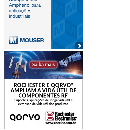
dezembro/2019, segundo maior índice da série histórica.
– O otimismo com a economia é mais expressivo entre
os donos de EPP (78%) e os que atuam na Construção Civil
(77%).
– 73% dos entrevistados acreditam que o faturamento
da empresa irá melhorar em 2020.
– Os empresários mais otimistas com a melhoria do
faturamento de suas empresas, estão nas regiões Centro-
Oeste (77%) e Norte (77%).
– A maioria dos empresários (66%) pretende realizar
investimentos nos próximos 12 meses.