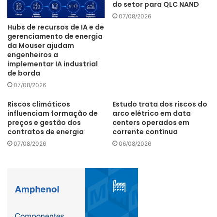
do setor para QLC NAND
20% dos entrevistados atribuíram notas altas para a
07/08/2026
dificuldade de contratação (notas 9 e 10).
Hubs de recursos de IA e de
gerenciamento de energia
da Mouser ajudam
engenheiros a
implementar IA industrial
de borda
Para solucionar esse problema, a maioria dos empresários
ouvidos (71,8%), afirmou contratar pessoas inexperientes e
07/08/2026
as capacitar no dia-dia da empresa. “Essa informação
Riscos climáticos
Estudo trata dos riscos do
confirma o papel fundamental dos pequenos negócios
influenciam formação de
arco elétrico em data
preços e gestão dos
centers operados em
como porta de entrada de quem busca a primeira
contratos de energia
corrente contínua
oportunidade no mercado de trabalho”, destaca o
07/08/2026
06/08/2026
presidente do Sebrae.
– O percentual de empresários otimistas com o futuro
da economia brasileira subiu para 72%, na Sondagem de