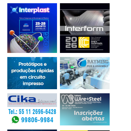
– O percentual de entrevistados que pretende
contratar funcionários nos próximos meses atingiu 41%,
maior nível da série histórica.
– 77% dos empresários entrevistados acreditam que a
sua empresa irá melhorar nos próximos 12 meses.
– Mais da metade dos empresários que pretende
contratar ou substituir funcionários (55%) relataram que
têm dificuldades em contratar mão de obra especializada.
– Para contornar essas dificuldades, a maioria dos
empresários (71,8%) contratam mão de obra inexperiente e
a capacita no dia-a-dia.