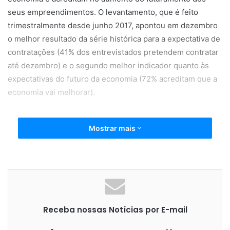
seus empreendimentos. O levantamento, que é feito
trimestralmente desde junho 2017, apontou em dezembro
o melhor resultado da série histórica para a expectativa de
contratações (41% dos entrevistados pretendem contratar
até dezembro) e o segundo melhor indicador quanto às
expectativas do futuro da economia (72% acreditam que a
economia vai melhorar).
Mostrar mais
Dos entrevistados, 73% acreditam que o faturamento do
seu negócio irá melhorar neste ano. Considerando o
porte da empresa e o setor de atividade, a Sondagem do
Sebrae mostrou que o otimismo com o futuro da economia
é mais expressivo entre os donos de Empresas de
Receba nossas Notícias por E-mail
Pequeno Porte (EPP) e os que atuam na construção civil.
65% dos empresários que acreditam que a economia