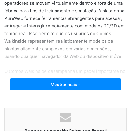
operadores se movam virtualmente dentro e fora de uma
fábrica para fins de treinamento e simulação. A plataforma
PureWeb fornece ferramentas abrangentes para acessar,
entregar e interagir remotamente com modelos 2D/3D em
tempo real. Isso permite que os usuários do Comos
Walkinside representem realisticamente modelos de
plantas altamente complexos em várias dimensões,
usando qualquer navegador da Web ou dispositivo móvel.
O Comos Walkinside desempenha um papel importante no
treinamento operacional durante todo o ciclo de vida de
Mostrar mais
uma planta, permitindo uma representação simples de
modelos 3D complexos. A Siemens estava procurando
uma solução móvel para o Comos Walkinside que
permitisse a colaboração por acesso remoto e encontrou
essa resposta na plataforma PureWeb.
Receba nossas Notícias por E-mail