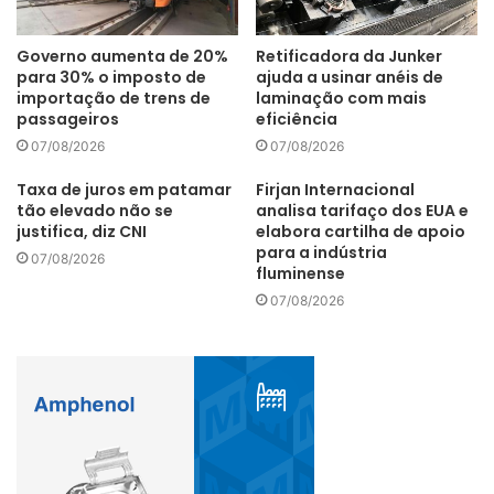
buscando agregar nossas soluções em digitalização com
inteligência operacional, além de continuar investindo na
Governo aumenta de 20%
Retificadora da Junker
tecnologia de gêmeo digital. Graças ao amplo portfólio do
para 30% o imposto de
ajuda a usinar anéis de
importação de trens de
laminação com mais
Comos, estamos buscando inserir no mercado a
passageiros
eficiência
importância da Indústria 4.0, independentemente do setor
07/08/2026
07/08/2026
ou do tamanho da empresa. Por esses motivos, é
fundamental que todos os tomadores de decisões invistam
Taxa de juros em patamar
Firjan Internacional
tão elevado não se
analisa tarifaço dos EUA e
no futuro hoje”, completa Manzano.
justifica, diz CNI
elabora cartilha de apoio
para a indústria
07/08/2026
Fonte: Ipesi
fluminense
07/08/2026