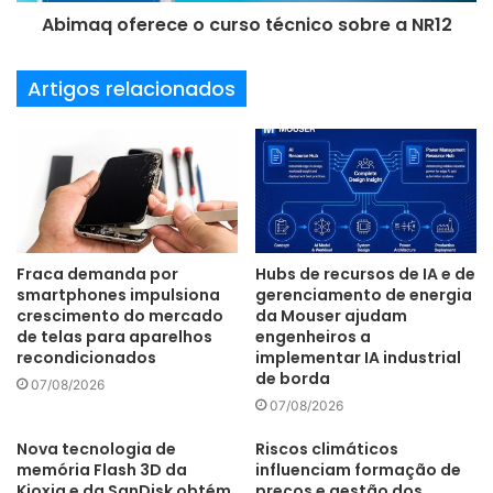
restabelecendo as alíquotas anteriores, fato que ainda é
Abimaq oferece o curso técnico sobre a NR12
incerto.
Artigos relacionados
Fraca demanda por
Hubs de recursos de IA e de
smartphones impulsiona
gerenciamento de energia
crescimento do mercado
da Mouser ajudam
de telas para aparelhos
engenheiros a
recondicionados
implementar IA industrial
de borda
07/08/2026
07/08/2026
Nova tecnologia de
Riscos climáticos
memória Flash 3D da
influenciam formação de
alíquota
Confirp
ICMS
Kioxia e da SanDisk obtém
preços e gestão dos