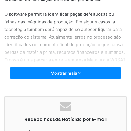
O software permitirá identificar peças defeituosas ou
falhas nas máquinas de produção. Em alguns casos, a
tecnologia também será capaz de se autoconfigurar para
correção do sistema. Atualmente, erros no processo são
identificados no momento final de produção, o que causa
perdas de matéria prima, recursos financeiros e humanos.
O novo é uma parceria entre a empresa Metalurgia W3SAT
e a Unidade Embrapii Instituto Federal do Ceará (Ifce) e
Mostrar mais
conta com o investimento total de R$ 379 mil, 1/3 da
Embrapii.
Em seis anos de atuação, a Embrapii auxiliou 566
empresas de todos os portes com o modelo de atuação da
instituição que, além de recursos não-reembolsáveis,
Receba nossas Notícias por E-mail
oferece uma rede de centros de pesquisas capacitados
para criar soluções para o mercado.