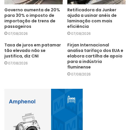
fica responsável por um terço do investimento, outro terço
Governo aumenta de 20%
Retificadora da Junker
é garantido pela Unidade ao disponibilizar mão de obra
para 30% o imposto de
ajuda a usinar anéis de
importação de trens de
laminação com mais
qualificada e equipamentos, e a empresa financia o
passageiros
eficiência
restante.
07/08/2026
07/08/2026
Taxa de juros em patamar
Firjan Internacional
Inovação
IoT
Metalurgia W3SAT
tão elevado não se
analisa tarifaço dos EUA e
justifica, diz CNI
elabora cartilha de apoio
para a indústria
07/08/2026
fluminense
07/08/2026