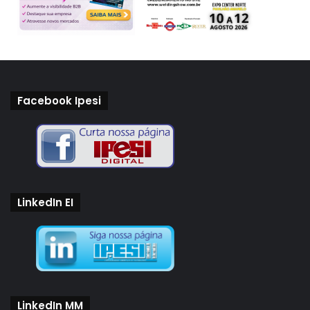
em tempo real a fim de garantir visibilidade em todas as
etapas do caminho de ataque de um adversário – desde a
exploração até a entrega de malware ou exfiltração de
dados, passando por credenciais roubadas e identidades
comprometidas.
Facebook Ipesi
___________________________________________
*Jeferson Propheta é country manager da CrowdStrike
Brasil.
LinkedIn EI
LinkedIn MM