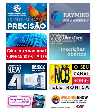
ativos e recursos.
Todos esses dados apenas reforçam que a gestão de
identidades é parte essencial de qualquer estratégia de
segurança cibernética. As organizações devem
implementar soluções robustas e eficazes para proteger
seus sistemas e dados contra ameaças externas e
internas. Ao fazê-lo, elas podem garantir a conformidade
regulatória e manter a confiança de seus clientes e
parceiros.
A melhor maneira de se proteger contra essas ameaças
sutis e perigosas é um sistema que reúne proteção de
endpoint de classe mundial com proteção de identidade