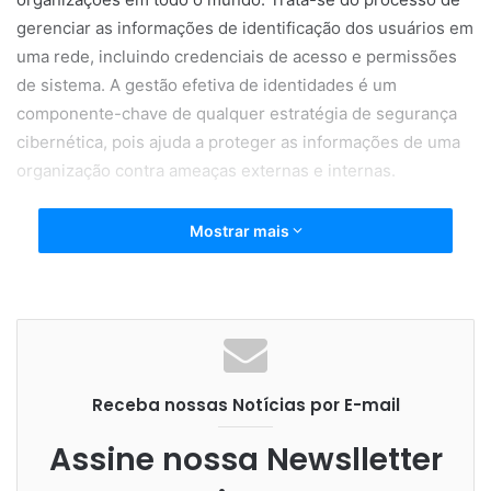
gerenciar as informações de identificação dos usuários em
uma rede, incluindo credenciais de acesso e permissões
de sistema. A gestão efetiva de identidades é um
componente-chave de qualquer estratégia de segurança
cibernética, pois ajuda a proteger as informações de uma
organização contra ameaças externas e internas.
Mostrar mais
Um conjunto de credenciais válidas de funcionários pode
fornecer a um adversário tudo o que ele precisa para
entrar em uma empresa, mover-se lateralmente, escalar
privilégios e atingir seus objetivos – seja remover o
acesso a contas, encerrar serviços, destruir dados ou
Receba nossas Notícias por E-mail
excluir recursos.
Assine nossa Newslletter