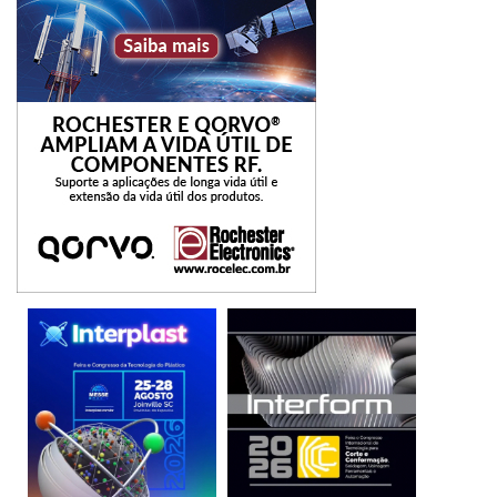
As credenciais permitem que os adversários voem sob o
radar e se movam rapidamente lateralmente pelo ambiente
sem serem detectados. Os dados do Relatório da
CrowdStrike mostram que os adversários estão
contornando as soluções de segurança tradicionais, com
25% dos ataques originados de hosts não gerenciados,
como laptops contratados, sistemas não autorizados,
aplicativos e protocolos legados e partes da cadeia de
suprimentos em que as organizações carecem de
visibilidade e controle.
Uma vez que os ambientes corporativos se tornam mais
complexos e sua superfície de ataque cresce, torna-se
cada vez mais importante para as organizações proteger
suas identidades para melhor defender sua infraestrutura,