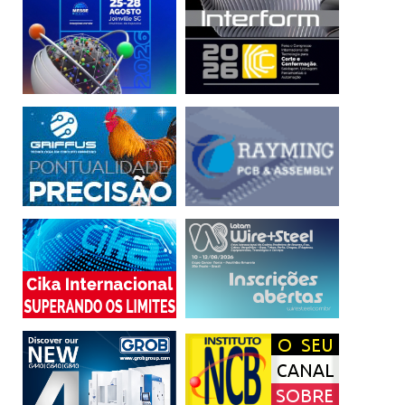
taxas de juros menores oferecidas nas linhas de
financiamento do Plano. “A CNI vai iniciar uma discussão
sobre spread bancário no Brasil. Mas, de forma construtiva
e entendendo que a intermediação financeira sustentável
pressupõe um setor produtivo equilibrado”, afirma Alban.
“O Brasil é a potência agroindustrial que é porque
compreendeu, como política de Estado, que investir em
inovação e tecnologia são o caminho para promover o
desenvolvimento de um setor econômico. Essa nova
política vai nesse mesmo sentido, mas com o foco na
indústria, de forma transversal. Induzir investimentos em
sustentabilidade, produtividade e no fortalecimento de
cadeias produtivas no país significa promover crescimento
econômico e desenvolvimento social para os brasileiros”,