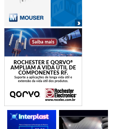
O Plano Mais Produção é importante, ainda, por oferecer
linhas de crédito barato num país em que o custo do
financiamento está entre os mais elevados do mundo. De
acordo com dados do Banco Mundial, o spread bancário foi
de 27,4% em 2022, terceiro maior entre os 94 países
analisados, atrás apenas de Madagascar e de Zimbabwe.
Para efeito de comparação, o país com pior posição após o
Brasil é o Peru, com spread de 7,8%.
A CNI estima que o valor médio anual da equalização de
juros do Plano Mais Produção equivale a R$ 3 bilhões –
uma cifra conservadora -, sendo essa a diferença entre o
custo de captação de recursos do governo, via Selic, e as