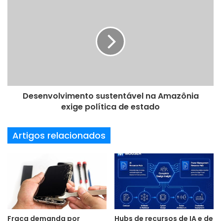
e
e
m
a
i
l
Desenvolvimento sustentável na Amazônia
exige política de estado
Artigos relacionados
Fraca demanda por
Hubs de recursos de IA e de