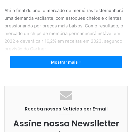
Até o final do ano, o mercado de memórias testemunhará
uma demanda vacilante, com estoques cheios e clientes
pressionando por preços mais baixos. Como resultado, o
mercado de chips de memória permanecerá estável em
2022 e deverá cair 16,2% em receitas em 2023, segundo
previsão do Gartner.
Mostrar mais
A piora das perspectivas econômicas impacta
negativamente a produção de smartphones, PCs e
eletrônicos de consumo, posicionando o mercado de
memórias DRAM para excesso de oferta no restante do
ano de 2022 e, ao menos, nos três primeiros trimestres de
2023. Especificamente para as memórias DRAM, a
Receba nossas Notícias por E-mail
projeção indica queda de mais 18% em 2023, totalizando
US$ 74,2 bilhões em receitas.
Assine nossa Newslletter