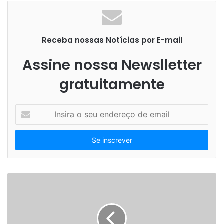
Receba nossas Notícias por E-mail
Assine nossa Newslletter
gratuitamente
I
n
s
i
r
a
o
s
e
u
e