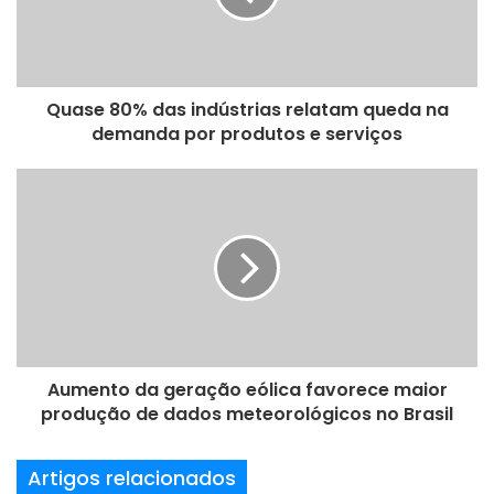
n
d
e
r
e
Quase 80% das indústrias relatam queda na
ç
demanda por produtos e serviços
o
d
e
e
m
a
i
l
Aumento da geração eólica favorece maior
produção de dados meteorológicos no Brasil
Artigos relacionados