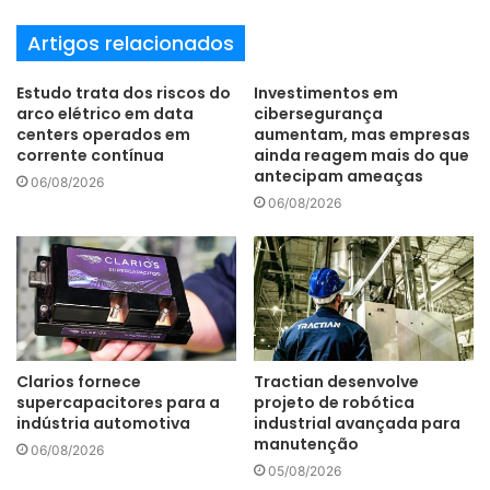
(foto/divulgação)
Artigos relacionados
Ampleon
ciclo de vida
Estudo trata dos riscos do
Investimentos em
arco elétrico em data
cibersegurança
centers operados em
aumentam, mas empresas
componentes
obsolescência
RF
corrente contínua
ainda reagem mais do que
antecipam ameaças
Rochester Electronics
06/08/2026
06/08/2026
Clarios fornece
Tractian desenvolve
supercapacitores para a
projeto de robótica
indústria automotiva
industrial avançada para
manutenção
06/08/2026
05/08/2026