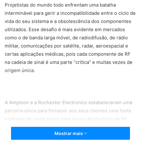
Projetistas do mundo todo enfrentam uma batalha
interminável para gerir a incompatibilidade entre o ciclo de
vida do seu sistema e a obsolescência dos componentes
utilizados. Esse desafio é mais evidente em mercados
como o de banda larga móvel, de radiodifusão, de rádio
militar, comunicações por satélite, radar, aeroespacial e
certas aplicações médicas, pois cada componente de RF
na cadeia de sinal é uma parte “crítica” e muitas vezes de
origem única.
A Ampleon e a Rochester Electronics estabeleceram uma
parceria única para fornecer aos seus clientes uma fonte
confiável de longo prazo para esses dispositivos de RF
críticos. A ideia é proporcionar a transição tranquila, após
Mostrar mais
uma última compra, para um parceiro de fabricação