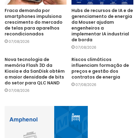
aparecem com destaque, mas a expectativa é de que, nos
Fraca demanda por
Hubs de recursos de IA e de
próximos anos, outras metrópoles chinesas, assim como
smartphones impulsiona
gerenciamento de energia
crescimento do mercado
da Mouser ajudam
as indianas Bengaluru e Hyderabad figurem entre as 20
de telas para aparelhos
engenheiros a
mais inovadoras, à medida que superem seus desafios
recondicionados
implementar IA industrial
sociais e ambientais.
de borda
07/08/2026
07/08/2026
“O setor imobiliário contribui de forma ativa para uma
Nova tecnologia de
Riscos climáticos
economia baseada em inovação, e não é apenas uma
memória Flash 3D da
influenciam formação de
Kioxia e da SanDisk obtém
preços e gestão dos
consequência disso. O verdadeiro valor do setor
a maior densidade de bits
contratos de energia
imobiliário é fornecer a infraestrutura e o ambiente para
do setor para QLC NAND
07/08/2026
atividades produtivas que facilitem a criatividade, a
07/08/2026
inovação e o empreendedorismo, ao mesmo tempo em
que promove um senso de comunidade e bem-estar para
seus cidadãos em um modelo urbano sustentável”, diz
Jeremy Kelly, diretor global de Pesquisa da JLL.
O estudo da JLL aponta que a inovação e o talento devem