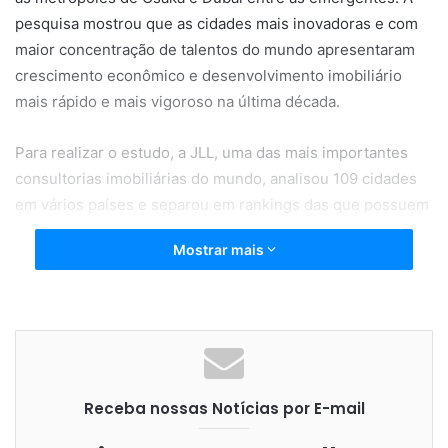
pesquisa mostrou que as cidades mais inovadoras e com
maior concentração de talentos do mundo apresentaram
crescimento econômico e desenvolvimento imobiliário
mais rápido e mais vigoroso na última década.
Para realizar o estudo, a JLL, uma das mais importantes
consultorias imobiliárias do mundo, analisou 109 cidades
em vários países e separou em rankings das que possuem
ecossistemas de inovação mais sofisticados e aquelas de
Mostrar mais
capital humano com maior talento para inovação, utilizando
indicadores como investimentos em empresas de
tecnologia, número de patentes, níveis de escolaridade,
empregos ligados à tecnologia, atração de capital, entre
outros.
Receba nossas Notícias por E-mail
A cidade de São Francisco lidera entre as mais inovadoras
do mundo, seguida pelo trio asiático: Tóquio (2º lugar),