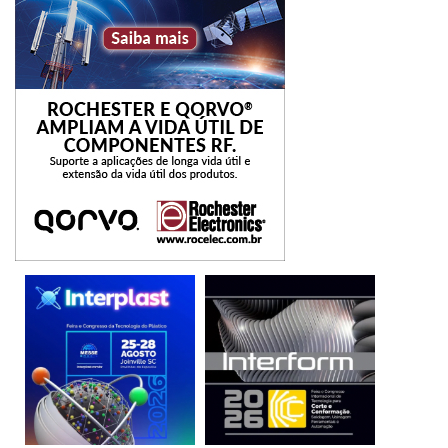
ativos cujo monitoramento de condição não estava
anteriormente viável de maneira comercial, o que torna o
produto a primeira solução capaz de fornecer uma visão
geral do estado das máquinas que é realmente abrangente
e compreende todos os subsistemas e ativos auxiliares.
“Isso é importante, pois o monitoramento de condição
automatizado de todos os ativos é fundamental para uma
prevenção confiável de possíveis desligamentos não
programados de equipamento e da planta industrial”,
finaliza Bataglin.
análise
condição
custo
Dados
Máquina
monitoramento
operação