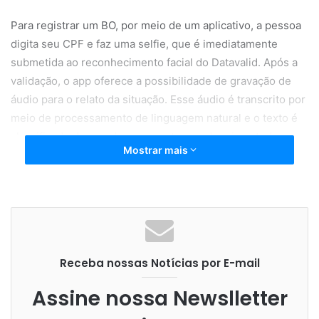
Para registrar um BO, por meio de um aplicativo, a pessoa
digita seu CPF e faz uma selfie, que é imediatamente
submetida ao reconhecimento facial do Datavalid. Após a
validação, o app oferece a possibilidade de gravação de
áudio para o relato da situação. Esse áudio é transcrito por
meio de processamento de linguagem natural e o texto é
classificado de acordo com a natureza do crime, tudo com
Mostrar mais
o suporte de inteligência artificial e com a identificação,
por satélite, da localização exata do cidadão.
O protótipo inclui ainda uma outra interface, demonstrada
em uma TV, que indica, dentro de um mapa, as ocorrências
registradas em tempo real, tudo para que o cidadão ou
Receba nossas Notícias por E-mail
gestor tenham uma percepção instantânea da
criminalidade e demais ocorrências.
Assine nossa Newslletter