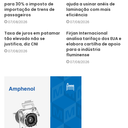
precisão. Até o momento, o campo de petróleo e gás
para 30% o imposto de
ajuda a usinar anéis de
importação de trens de
laminação com mais
Shunbei do projeto Shendi-1 tem 49 poços de petróleo e
passageiros
eficiência
gás que são mais de 8.000 metros, e vários poços
07/08/2026
07/08/2026
estabeleceram novos recordes asiáticos.
Taxa de juros em patamar
Firjan Internacional
tão elevado não se
analisa tarifaço dos EUA e
justifica, diz CNI
elabora cartilha de apoio
para a indústria
07/08/2026
fluminense
gás
perfuração
petróleo
07/08/2026
Sinopec
ultraprofunda