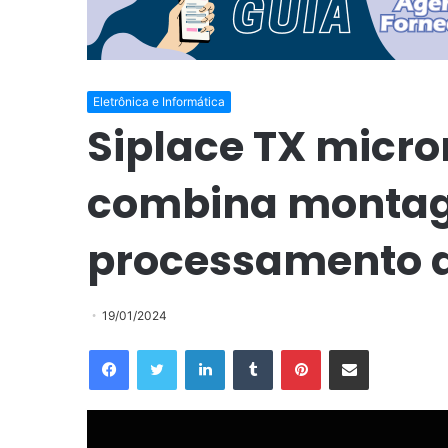
Eletrônica e Informática
Siplace TX micr
combina monta
processamento d
19/01/2024
Facebook
Twitter
Linkedin
Tumblr
Pinterest
Compartilhar via e-mail