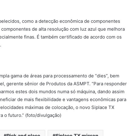
abelecidos, como a detecção econômica de componentes
o de componentes de alta resolução com luz azul que melhora
ecialmente finas. É também certificado de acordo com os
.
mpla gama de áreas para processamento de “dies”, bem
l, gerente sênior de Produtos da ASMPT. “Para responder
inarmos estes dois mundos numa só máquina, dando assim
neficiar de mais flexibilidade e vantagens econômicas para
e velocidades máximas de colocação, o novo Siplace TX
 o futuro.” (foto/divulgação)
Pick and place
Siplace TX micron