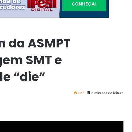
on da ASMPT
gem SMT e
e “die”
727
3 minutos de leitura