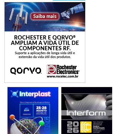
operacional e sustentabilidade. (foto/divulgação)
Equipamentos
Moove
quebra das ferramentas
setor metalmecânico
Tirreno
usinagem