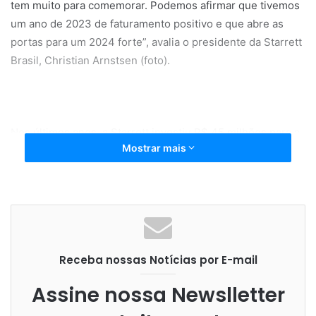
tem muito para comemorar. Podemos afirmar que tivemos
um ano de 2023 de faturamento positivo e que abre as
portas para um 2024 forte”, avalia o presidente da Starrett
Brasil, Christian Arnstsen (foto).
Nos últimos anos, a Starrett investiu R$ 45 milhões para a
Mostrar mais
ampliação da fábrica de Itu, no interior de São Paulo. Com
esse aporte, a indústria unificou a linha de produção e
fabricação mundial de serras copo, serras de fita
bimetálicas e serras de fita carbono no Brasil, ampliando
seu quadro de funcionários em 31%, gerando mais de 160
novos empregos diretos e indiretos.
Receba nossas Notícias por E-mail
Assine nossa Newslletter
“Para 2024, vamos continuar com grandes investimentos