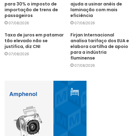
para 30% o imposto de
ajuda a usinar anéis de
importação de trens de
laminação com mais
passageiros
eficiência
Além deste reforço ao time, Arnstsen explica também que
07/08/2026
07/08/2026
a Starrett tem elaborado estratégia de ESG (Ambiental,
Social e de Governança), liderada pelo Comitê ESG, para
Taxa de juros em patamar
Firjan Internacional
que a indústria esteja ainda mais adequada às
tão elevado não se
analisa tarifaço dos EUA e
justifica, diz CNI
elabora cartilha de apoio
necessidades e expectativas do mercado global.
para a indústria
07/08/2026
fluminense
07/08/2026
Entre as ações estratégicas está, por exemplo, a
substituição do plástico em suas linhas de produtos por
materiais mais ecológicos. A iniciativa começou com as
embalagens da serra manual, o que reduz em cerca de
25% as emissões de CO2, eliminando o consumo de 7,9
toneladas de plástico por ano.