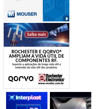
Além destas práticas sustentáveis, a empresa também tem
investido em P&D (Pesquisa e Desenvolvimento) no Brasil
para aprimorar seus produtos utilizando tecnologia de
última geração. Para isso, a empresa tem alicerçado esse
olhar no ambiente da digitalização da indústria, também
denominada indústria 4.0, como uma transformação
tecnológica em 360 graus. (foto/divulgação)
ampliação
capacidade produtiva
Fábrica
Starrett