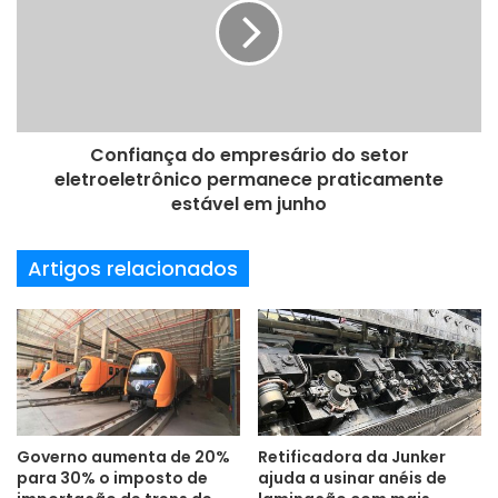
máquina, reduzindo o custo por corte. (foto/divulgação)
a
i
l
ABNT
corte
Máquinas
Confiança do empresário do setor
eletroeletrônico permanece praticamente
Starrett
velocidades
estável em junho
Artigos relacionados
Governo aumenta de 20%
Retificadora da Junker
para 30% o imposto de
ajuda a usinar anéis de