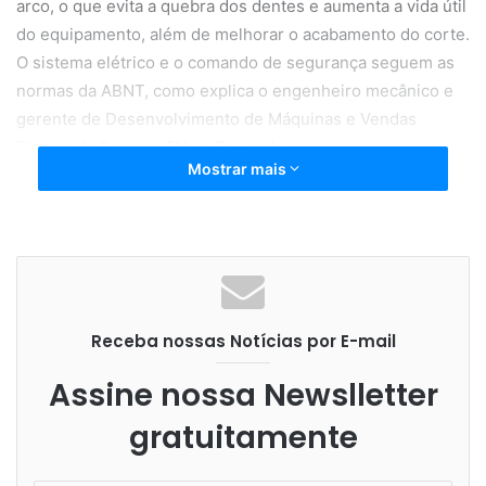
arco, o que evita a quebra dos dentes e aumenta a vida útil
do equipamento, além de melhorar o acabamento do corte.
O sistema elétrico e o comando de segurança seguem as
normas da ABNT, como explica o engenheiro mecânico e
gerente de Desenvolvimento de Máquinas e Vendas
Diretas da Starrett, Flávio Resende.
Mostrar mais
“O que a Starrett está entregando ao mercado são
máquinas com características inigualáveis hoje, quando
comparadas a outros equipamentos disponíveis para o
Receba nossas Notícias por E-mail
setor. Além de um custo-benefício superior e a expertise
da empresa, reconhecida pela qualidade de seus
Assine nossa Newslletter
produtos”, acrescenta Resende.
gratuitamente