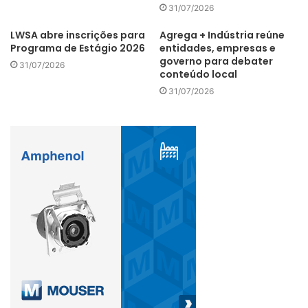
31/07/2026
mínimo 20% de participação. O negócio pode estar em
qualquer fase de desenvolvimento, dispensando inclusive
LWSA abre inscrições para
Agrega + Indústria reúne
Programa de Estágio 2026
entidades, empresas e
já ter o CNPJ, desde que seja de base tecnológica.
governo para debater
31/07/2026
conteúdo local
31/07/2026