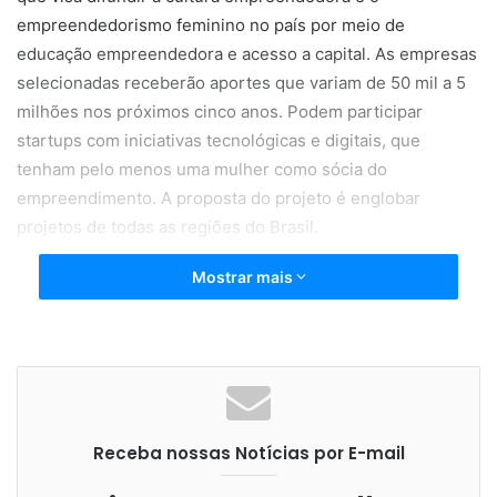
empreendedorismo feminino no país por meio de
educação empreendedora e acesso a capital. As empresas
selecionadas receberão aportes que variam de 50 mil a 5
milhões nos próximos cinco anos. Podem participar
startups com iniciativas tecnológicas e digitais, que
tenham pelo menos uma mulher como sócia do
empreendimento. A proposta do projeto é englobar
projetos de todas as regiões do Brasil.
Mostrar mais
A atuação conjunta entre o Sebrae, Microsoft
Participações, Bertha Capital, Belvedere Investimentos
resultou em duas iniciativas: o Fundo de Investimentos em
Participação de Capital Semente (Women
Receba nossas Notícias por E-mail
Entrepreneurship – Fundo We) e o The We. Studio,
responsável pelo gerenciamento do Portal We (