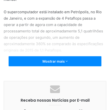
O supercomputador está instalado em Petrópolis, no Rio
de Janeiro, e com a expansão de 4 Petaflops passa a
operar a partir de agora com a capacidade de
processamento total de aproximadamente 5,1 quatrilhões
de operações por segundo, um aumento de
aproximadamente 360% se comparado às especificações
originais de 2015 de 1,1 Petaflops.
Mostrar mais
“Com esta expansão, o LNCC passa a ter acesso às
tecnologias de ponta implementadas pela Atos, utilizando
uma plataforma híbrida e de alta capacidade de
processamento que permite suportar diferentes cargas de
trabalho, ampliando sua capacidade de suportar pesquisas
e desenvolvimento, especialmente nas áreas de
Receba nossas Notícias por E-mail
Inteligência Artificial e Deep Learning”, explica Luis
Casuscelli, diretor de Big Data e Segurança Cibernética da