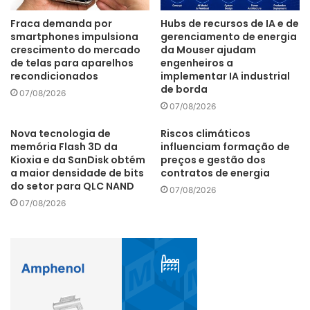
Limited (10%). O consórcio tem ainda a participação da
Fraca demanda por
Hubs de recursos de IA e de
companhia estatal Pré-Sal Petróleo SA (PPSA), que exerce
smartphones impulsiona
gerenciamento de energia
crescimento do mercado
da Mouser ajudam
papel de gestora desse contrato.
de telas para aparelhos
engenheiros a
recondicionados
implementar IA industrial
de borda
07/08/2026
Atos
LNCC
Santos Dumont
07/08/2026
supercomputador
Nova tecnologia de
Riscos climáticos
memória Flash 3D da
influenciam formação de
Kioxia e da SanDisk obtém
preços e gestão dos
a maior densidade de bits
contratos de energia
do setor para QLC NAND
07/08/2026
07/08/2026