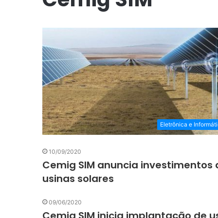
Eletrônica e Informát
10/09/2020
Cemig SIM anuncia investimentos 
usinas solares
09/06/2020
Cemig SIM inicia implantação de u