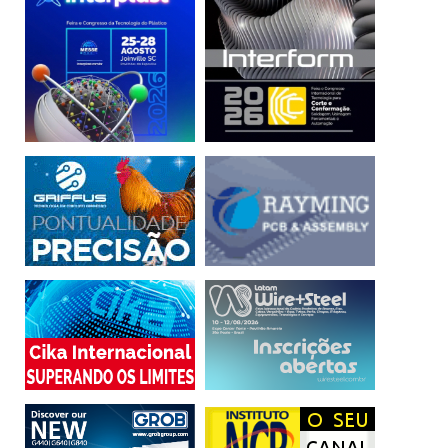
“Agora que entendemos que não dá para voltar atrás, e
que essas ferramentas farão parte da vida desses atores,
queremos dialogar junto com eles e também escutar seus
respectivos feedbacks. Esse diálogo pode suscitar novas
regulamentações, auxiliar as instituições, e entender
melhor como aplicar essas tecnologias de forma a serem
aproveitadas em toda sua potencialidade”, explica
Fernanda Prates, uma das coordenadoras da pesquisa.
A docente da FGV Direito Rio observa que, além de
possibilitar uma melhor compreensão sobre os principais
desafios a serem enfrentados com a chegada das novas