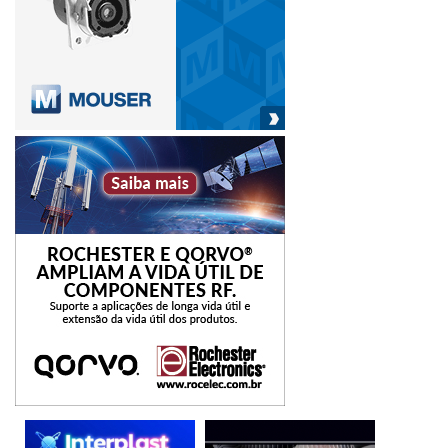
criminais passados, de modo a predizer atividade criminal
futura, apenas dois estados foram mapeados como
usuários da tecnologia: Ceará e São Paulo.
Os estudiosos ainda compilaram e analisaram 23
entrevistas com atores-chave das forças de segurança na
cidade do Rio de Janeiro, num estudo de caso. Segundo a
professora Fernanda Prates, ao longo das entrevistas
realizadas com os atores dessas instituições que atuam na
linha de frente do sistema penal, ficou evidente como
essas novas tecnologias são imprescindíveis. Ao mesmo
tempo em que elas se tornam cada vez mais fundamentais
para as atividades do dia a dia, também surge a
necessidade de compreender melhor quais são as
maneiras mais eficazes de implementar a tecnologia no dia
a dia desses profissionais.