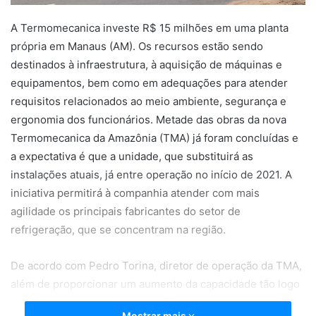
A Termomecanica investe R$ 15 milhões em uma planta
própria em Manaus (AM). Os recursos estão sendo
destinados à infraestrutura, à aquisição de máquinas e
equipamentos, bem como em adequações para atender
requisitos relacionados ao meio ambiente, segurança e
ergonomia dos funcionários. Metade das obras da nova
Termomecanica da Amazônia (TMA) já foram concluídas e
a expectativa é que a unidade, que substituirá as
instalações atuais, já entre operação no início de 2021. A
iniciativa permitirá à companhia atender com mais
agilidade os principais fabricantes do setor de
refrigeração, que se concentram na região.
De acordo com Pedro Torina, diretor de operação da TMA,
além de proporcionar um aumento da capacidade tão logo
seja inaugurada, a nova sede já foi planejada com base em
Mostrar mais