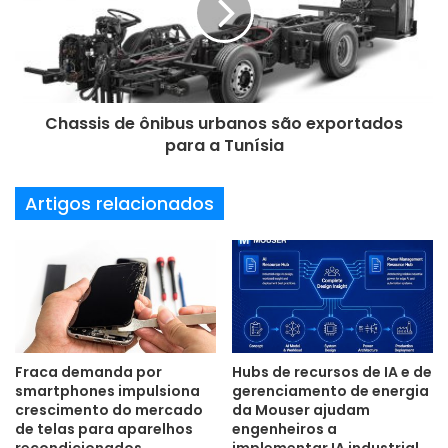
a
i
l
Chassis de ônibus urbanos são exportados
para a Tunísia
Artigos relacionados
Fraca demanda por
Hubs de recursos de IA e de
smartphones impulsiona
gerenciamento de energia
crescimento do mercado
da Mouser ajudam
de telas para aparelhos
engenheiros a