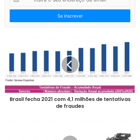
n
s
Inovação
Manutenção
Mercado
i
r
modular
motores
partida
a
o
patentes
s
e
u
e
n
d
e
r
e
Brasil fecha 2021 com 4,1 milhões de tentativas
ç
de fraudes
o
d
e
e
m