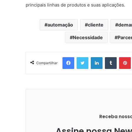
principais linhas de produtos e suas aplicações.
automação
cliente
dema
Necessidade
Parcer
Facebook
Twitter
Linkedin
Tumblr
Pintere
Compartilhar
Receba nossas
Assine nossa News