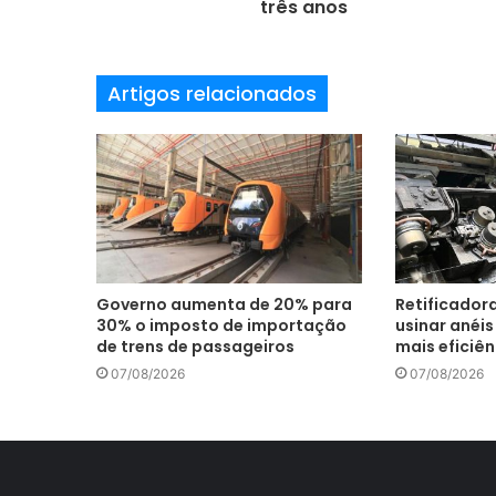
três anos
e
m
a
Artigos relacionados
i
l
Governo aumenta de 20% para
Retificador
30% o imposto de importação
usinar anéi
de trens de passageiros
mais eficiên
07/08/2026
07/08/2026