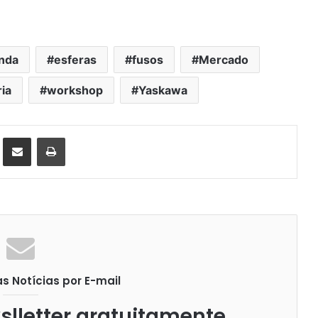
nda
esferas
fusos
Mercado
ia
workshop
Yaskawa
st
Compartilhar via e-mail
Imprimir
 Notícias por E-mail
lletter gratuitamente