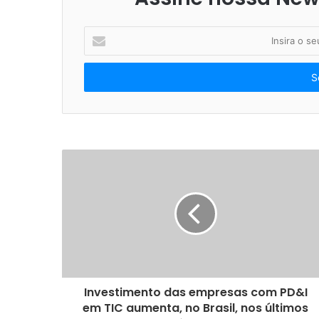
I
n
s
i
r
a
o
s
e
u
e
n
d
e
r
e
ç
o
Investimento das empresas com PD&I
d
em TIC aumenta, no Brasil, nos últimos
e