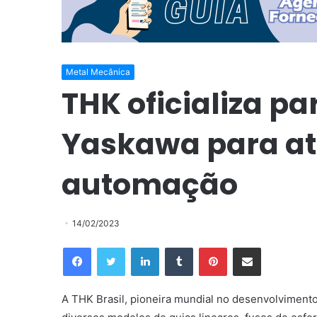
Metal Mecânica
THK oficializa p
Yaskawa para a
automação
14/02/2023
Facebook
Twitter
Linkedin
Tumblr
Pinterest
Compartilhar via e-mail
A THK Brasil, pioneira mundial no desenvolviment