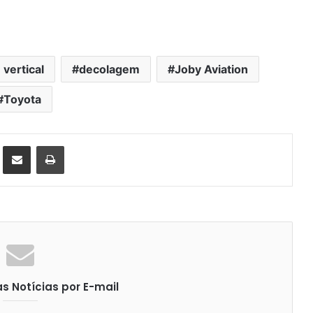
vertical
decolagem
Joby Aviation
Toyota
st
Compartilhar via e-mail
Imprimir
 Notícias por E-mail