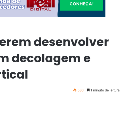
uerem desenvolver
com decolagem e
tical
580
1 minuto de leitura