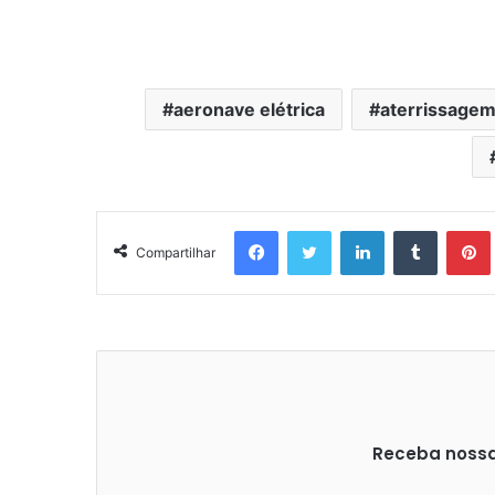
aeronave elétrica
aterrissagem 
Facebook
Twitter
Linkedin
Tumblr
Pintere
Compartilhar
Receba nossas