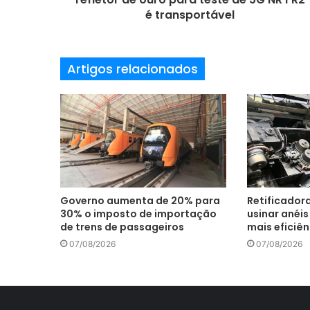
e
é transportável
e
m
a
Artigos relacionados
i
l
Governo aumenta de 20% para
Retificador
30% o imposto de importação
usinar anéi
de trens de passageiros
mais eficiên
07/08/2026
07/08/2026