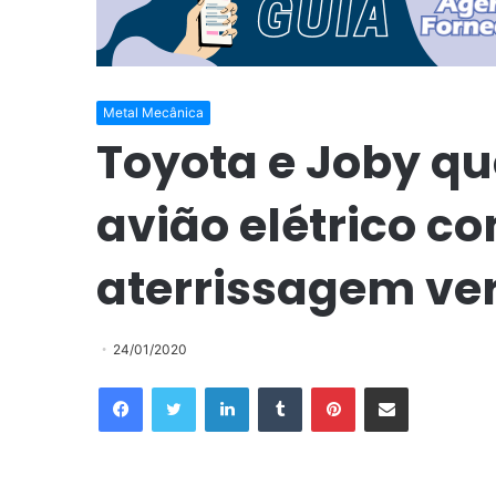
Metal Mecânica
Toyota e Joby q
avião elétrico 
aterrissagem ver
24/01/2020
Facebook
Twitter
Linkedin
Tumblr
Pinterest
Compartilhar via e-mail